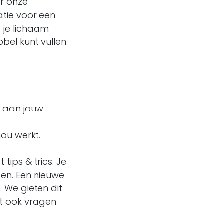
or onze
atie voor een
t je lichaam
bel kunt vullen
n aan jouw
jou werkt.
ips & trics. Je
den. Een nieuwe
. We gieten dit
nt ook vragen