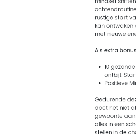
mindset shifte
ochtendroutine
rustige start v
kan ontwaken e
met nieuwe ene
Als extra bonu
10 gezonde 
ontbijt. Sta
Positieve Mi
Gedurende deze
doet het niet 
gewoonte aanler
alles in een sc
stellen in de c