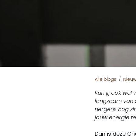
Alle blogs
Nieu
Kun jij ook wel
langzaam van on
nergens nog zin
jouw energie t
Dan is deze Cha