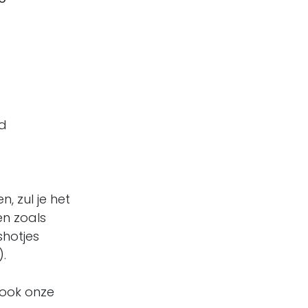
id
n, zul je het
en zoals
shotjes
).
 ook onze