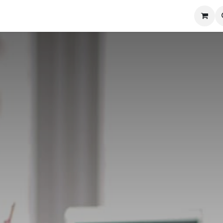
views
Nieuws
Zen'ti