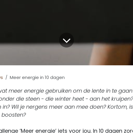
ws
Meer energie in 10 dagen
 wat meer energie gebruiken om de lente in te gaan
der die steen - die winter heet - aan het kruipen?
 in? Wil je nergens meer aan mee doen? Kortom, is
e boosten?
llenge ‘Meer energie’ iets voor jou. In 10 dagen z