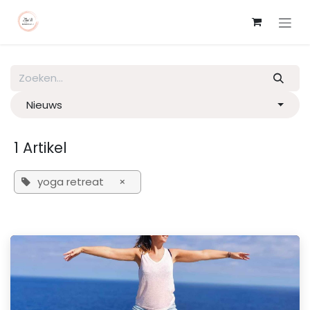
Overslaan naar inhoud
Nieuws
1 Artikel
yoga retreat
×