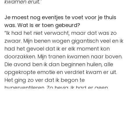
kwamen eruit."
Je moest nog eventjes te voet voor je thuis
was. Wat is er toen gebeurd?
“Ik had het niet verwacht, maar dat was zo
zwaar. Mijn benen wogen gigantisch veel en ik
had het gevoel dat ik er elk moment kon
doorzakken. Mijn tranen kwamen naar boven.
Die avond ben ik dan beginnen huilen, alle
opgekropte emotie en verdriet kwam er uit.
Het ging zo ver dat ik begon te
hyperventileren. Zo hevig, ik had er geen
controle over. Alles kwam eruit en werd
losgelaten. Fysiek voelde ik het ook echt
loskomen, ik heb dat nog nooit zo bewust
gevoeld. Ik voelde een beweging in mijn
lichaam, ik kan het zelfs niet omschrijven.”