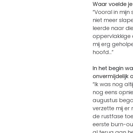
Waar voelde je
“Vooral in mijn
niet meer slape
leerde naar di
oppervlakkige 
mij erg geholpe
hoofd…”
In het begin w
onvermijdelijk
“Ik was nog al
nog eens opnie
augustus begon
verzette mij er
de rustfase toe
eerste burn-ou
al terug aan h