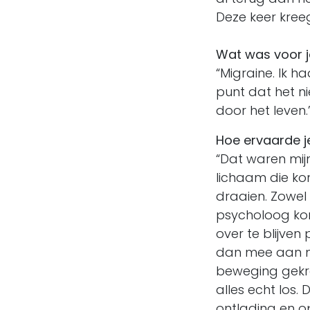
Deze keer kree
Wat was voor j
“Migraine. Ik h
punt dat het ni
door het leven.
Hoe ervaarde j
“Dat waren mij
lichaam die ko
draaien. Zowel f
psycholoog kom
over te blijven
dan mee aan moe
beweging gekre
alles echt los.
ontlading en op