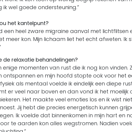
g ik wel goede ondersteuning.”
ou het kantelpunt?
ad een heel zware migraine aanval met lichtflitsen
et meer kon. Mijn lichaam liet het echt afweten. Ik 
”
e de relaxatie behandelingen?
n enige momenten van rust die ik nog kon vinden. 
n ontspannen en mijn hoofd stopte ook voor het e
ysiek als mentaal voelde ik eindelijk een diepe rust.
t er veel naar boven en dan vond ik het moeilijk 
 piekeren. Het maakte veel emoties los en ik wist nie
st. Jij hebt die precies energetisch kunnen grijp
gen. Ik voelde dat binnenkomen in mijn hart en 
 Door te aarden kon alles wegstromen. Nadien voel
luchting.”