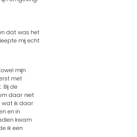
 en dat was het
sleepte mij echt
Zowel mijn
erst met
 Bij de
om daar niet
t wat ik daar
en en in
nadien kwam
de ik een