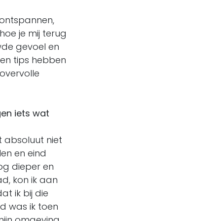
r ontspannen,
hoe je mij terug
wde gevoel en
en tips hebben
overvolle
en iets wat
 absoluut niet
len en eind
og dieper en
ad, kon ik aan
t ik bij die
d was ik toen
mijn omgeving.