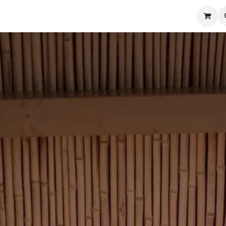
views
Nieuws
Zen'ti