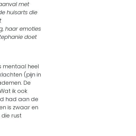
-aanval met
de huisarts die
t
eg, haar emoties
Stephanie doet
ls mentaal heel
lachten (pijn in
 ademen. De
Wat ik ook
ood had aan de
den is zwaar en
die rust