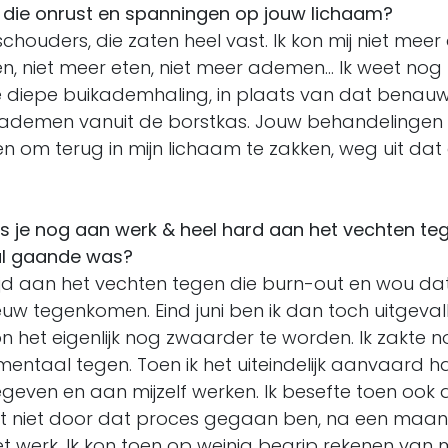
 die onrust en spanningen op jouw lichaam?
 schouders, die zaten heel vast. Ik kon mij niet mee
n, niet meer eten, niet meer ademen… Ik weet nog 
e diepe buikademhaling, in plaats van dat benau
ademen vanuit de borstkas. Jouw behandelingen 
n om terug in mijn lichaam te zakken, weg uit dat 
as je nog aan werk & heel hard aan het vechten teg
 al gaande was?
tijd aan het vechten tegen die burn-out en wou dat
uw tegenkomen. Eind juni ben ik dan toch uitgeval
 het eigenlijk nog zwaarder te worden. Ik zakte n
 mentaal tegen. Toen ik het uiteindelijk aanvaard h
geven en aan mijzelf werken. Ik besefte toen ook da
t niet door dat proces gegaan ben, na een maan
et werk. Ik kon toen op weinig begrip rekenen van 