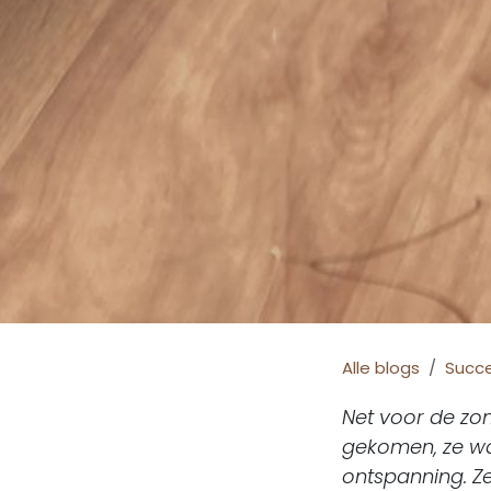
Alle blogs
Succ
Net voor de zom
gekomen, ze w
ontspanning. Z