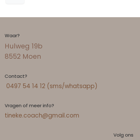
Waar?
Hulweg 19b
8552 Moen
Contact?
0497 54 14 12 (sms/whatsapp)
Vragen of meer info?
tineke.coach@gmail.com
Volg ons