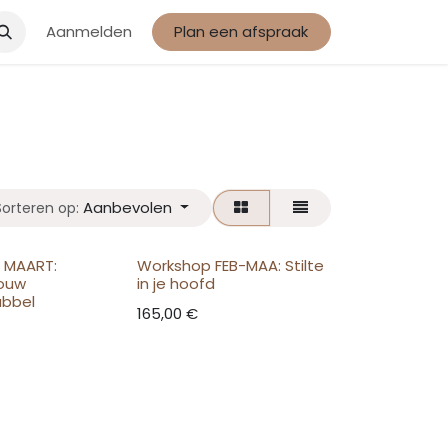
Aanmelden
Plan een afspraak
Aanbevolen
Sorteren op:
 MAART:
Workshop FEB-MAA: Stilte
jouw
in je hoofd
ubbel
165,00
€