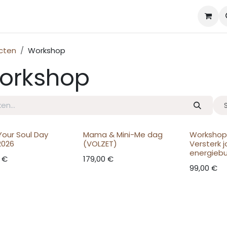
views
Nieuws
Zen'ti
cten
Workshop
orkshop
Your Soul Day
Mama & Mini-Me dag
Workshop
2026
(VOLZET)
Versterk 
energieb
€
179,00
€
99,00
€