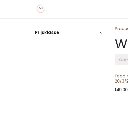
Overslaan naar inhoud
Home
Aanbod
Prijzen
Re
Produ
Prijsklasse
W
Feed 
28/3/
149,00